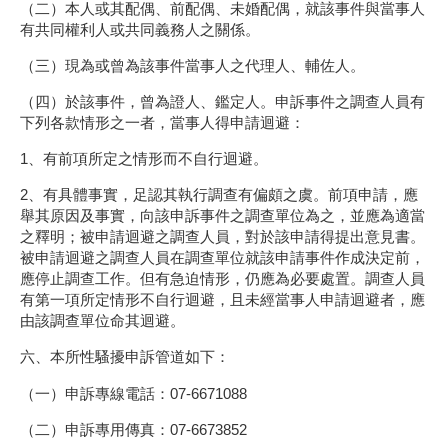
（二）本人或其配偶、前配偶、未婚配偶，就該事件與當事人
有共同權利人或共同義務人之關係。
（三）現為或曾為該事件當事人之代理人、輔佐人。
（四）於該事件，曾為證人、鑑定人。申訴事件之調查人員有
下列各款情形之一者，當事人得申請迴避：
1、有前項所定之情形而不自行迴避。
2、有具體事實，足認其執行調查有偏頗之虞。前項申請，應
舉其原因及事實，向該申訴事件之調查單位為之，並應為適當
之釋明；被申請迴避之調查人員，對於該申請得提出意見書。
被申請迴避之調查人員在調查單位就該申請事件作成決定前，
應停止調查工作。但有急迫情形，仍應為必要處置。調查人員
有第一項所定情形不自行迴避，且未經當事人申請迴避者，應
由該調查單位命其迴避。
六、本所性騷擾申訴管道如下：
（一）申訴專線電話：07-6671088
（二）申訴專用傳真：07-6673852