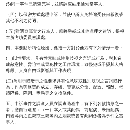
(5)同一事件已調查完畢，並將調查結果通知當事人。
（四）以保密方式處理申訴，並使申訴人免於遭受任何報復或
其他不利之待遇。
( 五 )對調查屬實之行為人，應將懲戒或其他處理之建議，提報
本所考績委員會議處。
四、本要點所稱性騷擾，係指一方對於他方有下列情形一者：
(一)以性要求、具有性意味或性別歧視之言詞或行為，對其造
成敵意性、脅迫性或冒犯性之工作環境，致侵犯或干擾其人格
尊嚴、人身自由或影響其工作表現。
(二)為明示或暗示之性要求具有性意味或性別歧視之言詞或行
為，作為勞務契約成立、存續、變更或分發、配置、報酬、考
績陞遷、降調、獎懲等之交換條件。
五、申訴事件之調查人員在調查過程中，有下列各款情形之一
者，應自行迴避：（一）本人或其配偶、前配偶、未婚配偶、
四親等內之血親或三親等內之姻親或曾有此關係者為事件之當
事人。