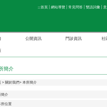
首頁
網站導覽
常見問答
雙語詞彙
意
:::
務
公開資訊
門診資訊
社
策
所簡介
頁
關於我們
本所簡介
所簡介
本所位置